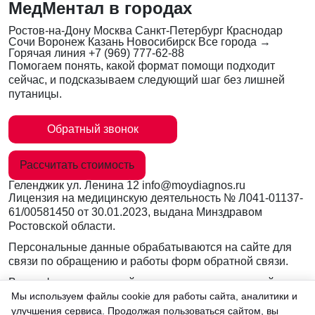
МедМентал в городах
Ростов-на-Дону
Москва
Санкт-Петербург
Краснодар
Сочи
Воронеж
Казань
Новосибирск
Все города →
Горячая линия
+7 (969) 777-62-88
Помогаем понять, какой формат помощи подходит
сейчас, и подсказываем следующий шаг без лишней
путаницы.
Обратный звонок
Рассчитать стоимость
Геленджик
ул. Ленина 12
info@moydiagnos.ru
Лицензия на медицинскую деятельность №
Л041-01137-
61/00581450
от 30.01.2023, выдана Минздравом
Ростовской области.
Персональные данные обрабатываются на сайте для
связи по обращению и работы форм обратной связи.
Вся информация на сайте носит ознакомительный
характер и не заменяет очную консультацию врача.
Мы используем файлы cookie для работы сайта, аналитики и
Консультации по телефону и в мессенджерах не
улучшения сервиса. Продолжая пользоваться сайтом, вы